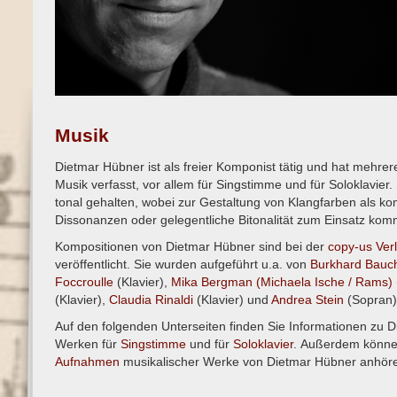
Musik
Dietmar Hübner ist als freier Komponist tätig und hat mehre
Musik verfasst, vor allem für Singstimme und für Soloklavier.
tonal gehalten, wobei zur Gestaltung von Klangfarben als kom
Dissonanzen oder gelegentliche Bitonalität zum Einsatz ko
Kompositionen von Dietmar Hübner sind bei der
copy-us Ve
veröffentlicht. Sie wurden aufgeführt u.a. von
Burkhard Bauc
Foccroulle
(Klavier),
Mika Bergman (Michaela Ische / Rams)
(Klavier),
Claudia Rinaldi
(Klavier) und
Andrea Stein
(Sopran)
Auf den folgenden Unterseiten finden Sie Informationen zu 
Werken für
Singstimme
und für
Soloklavier
. Außerdem könne
Aufnahmen
musikalischer Werke von Dietmar Hübner anhör