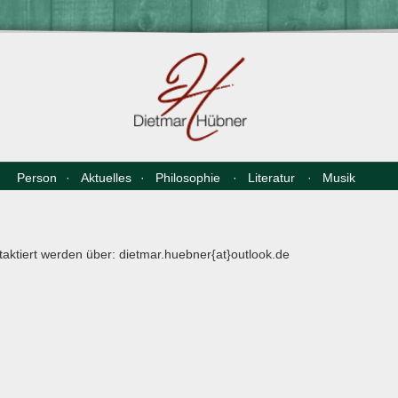
Person
Aktuelles
Philosophie
Literatur
Musik
aktiert werden über: dietmar.huebner{at}outlook.de