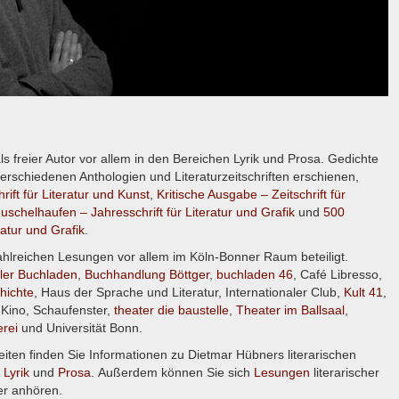
ls freier Autor vor allem in den Bereichen Lyrik und Prosa. Gedichte
erschiedenen Anthologien und Literaturzeitschriften erschienen,
hrift für Literatur und Kunst
,
Kritische Ausgabe – Zeitschrift für
uschelhaufen – Jahresschrift für Literatur und Grafik
und
500
atur und Grafik
.
hlreichen Lesungen vor allem im Köln-Bonner Raum beteiligt.
ler Buchladen
,
Buchhandlung Böttger
,
buchladen 46
, Café Libresso,
hichte
, Haus der Sprache und Literatur, Internationaler Club,
Kult 41
,
Kino, Schaufenster,
theater die baustelle
,
Theater im Ballsaal
,
erei
und Universität Bonn.
iten finden Sie Informationen zu Dietmar Hübners literarischen
n
Lyrik
und
Prosa
. Außerdem können Sie sich
Lesungen
literarischer
er anhören.