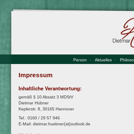
Direkt
zum
Inhalt
Person
Aktuelles
Philos
Impressum
Inhaltliche Verantwortung:
gemäß § 10 Absatz 3 MDStV
Dietmar Hübner
Keplerstr. 8, 30165 Hannover
Tel.: 0160 / 29 57 946
E-Mail: dietmar.huebner{at}outlook.de