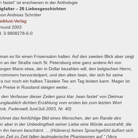
n fastet“ ist erschienen in der Anthologie
gfalter – 26 Liebesgeschichten
von Andreas Schröter
eiblust-Verlag
tmund 2003
: 3-9808278-6-0
n es für einen Frisiersalon halten. Auf den zweiten Blick aber zeigt
en an der Straße nach St. Petersburg eine ganz andere Art von
ungen Mann etwa, der in Dollar bezahlen will, den belgischen Herrn,
rzimmern hervorstolpert, und den alten Iwan, der sich für seine
a nur noch ein halbes Tässlein Tee am Tag leisten kann. Mager ist
 Preise in Russland steigen weiter...
r den Verfasser dieser Zeilen ganz klar ‚Iwan fastet‘ von Dietmar
r unglaublich dichten Erzählung vom ersten bis zum letzten Wort
ok, Federwelt Juni/Juli 2003, Nr. 40)
eichnet das feinfühlige Bild eines Menschen, der am Rande des
r aber in der Unbedingtheit seiner Liebe eine Würde ausstrahlt, die
ihn herum beschämt. ... (Hübners) feines Sprachgefühl äußert sich
 von Zeit zu Zeit fallen lautmalerische Phantasmen auf.“ (Vera