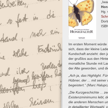
„Iwa
Honi
Hg. 
Schr
Dor
ISBN
Im ersten Moment würde ma
sich, dass der kleine Lad
Kundschaft anzieht: den j
der grußlos aus den Hinte
monatliche Stunde mit Lar
der Alte geworden, und die
„Ach ja, das Highlight. Fü
Hübner, der ... mit seine
begeistert.“ (Marc Halupcz
„Die Kurzgeschichte ... z
Existenzminimums lebt, de
die anderen Menschen um 
in detaillierter Wortwahl,