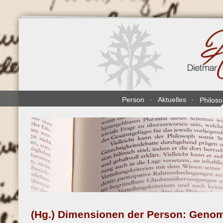
Direkt
zum
Inhalt
Person
Aktuelles
Philos
(Hg.) Dimensionen der Person: Geno