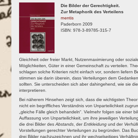
Die Bilder der Gerechtigkeit.
Zur Metaphorik des Verteilens
mentis
Paderborn 2009
ISBN: 978-3-89785-315-7
Gleichheit oder freier Markt, Nutzenmaximierung oder soziale 
Möglichkeiten, Güter in einer Gemeinschaft zu verteilen. The
schlagen solche Kriterien nicht einfach vor, sondern liefern 
stimmen sie darin überein, dass Verteilungen dem Gedanken
sollten. Sie unterscheiden sich aber dahingehend, wie sie di
interpretieren.
Bei näherem Hinsehen zeigt sich, dass die wichtigsten Theori
nicht ein begriffliches Verständnis von Unparteilichkeit zug
„gleiche Fälle gleich behandeln“. Vielmehr folgen sie einer b
Auffassung von Unparteilichkeit, um ihre jeweiligen Verteilun
die drei Bilder des
Abstands
, der
Entkleidung
und der
Verhül
Vorstellungen gerechter Verteilungen zu begründen. Das Buc
drei Bilder nachzuzeichnen und ihr wechselseitiges Verhältn